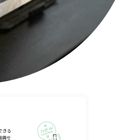
できる
振興セ