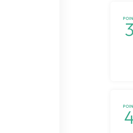
POI
POI