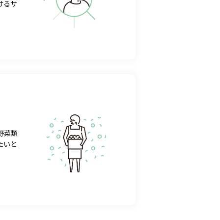
けるサ
野菜類
たいと