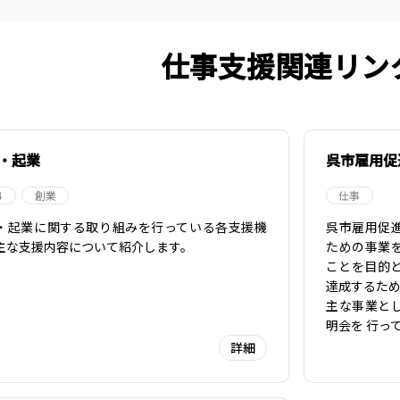
仕事支援関連リン
・起業
呉市雇用促
事
創業
仕事
・起業に関する取り組みを行っている各支援機
呉市雇用促
主な支援内容について紹介します。
ための事業
ことを目的
達成するた
主な事業と
明会を 行っ
詳細