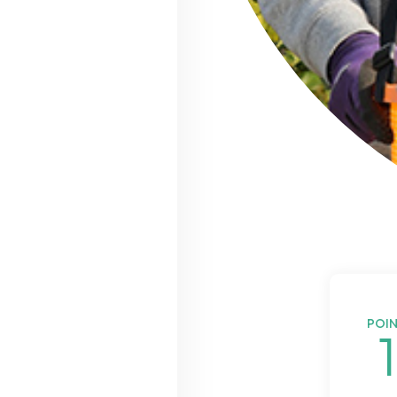
POI
1