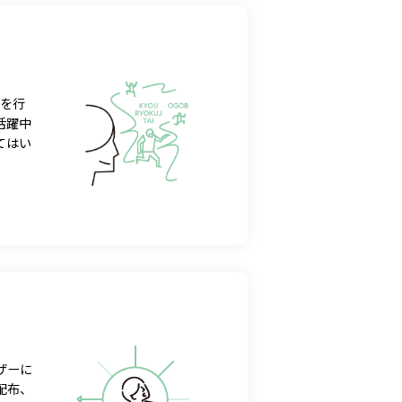
動を行
活躍中
てはい
ザーに
配布、