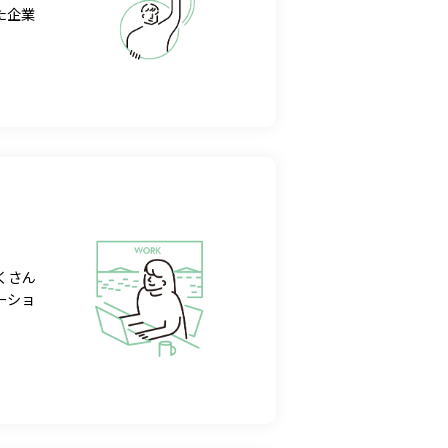
た企業
くさん
ーショ