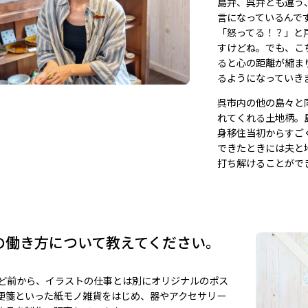
島弁、呉弁とも違う
言になっているんで
「怒ってる！？」と
すけどね。でも、こ
ると心の距離が縮ま
るようになっていき
呉市内の他の島々と
れてくれる土地柄。
身移住当初からすご
できたときには夫と
打ち解けることがで
の働き方について教えてください。
ほど前から、イラストの仕事とは別にオリジナルのポス
便箋といった紙モノ雑貨をはじめ、器やアクセサリー