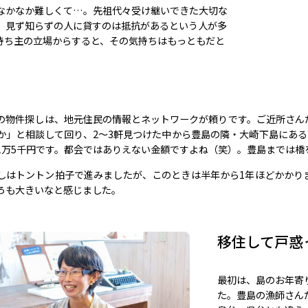
なかなか難しくて…。先祖代々受け継いできた大切な
、見ず知らずの人に貸すのは抵抗があるという人が多
持ち主の立場からすると、その気持ちはもっともだと
の物件探しは、地元住民の情報とネットワークが頼りです。ご近所さん
か」と相談して回り、2～3軒見つけた中から豊島の隣・大崎下島にある
1万5千円です。都会ではありえない金額ですよね（笑）。豊島までは橋
しはトントン拍子で進みましたが、このときは半年から1年ほどかかり
ろも大きいなと感じました。
移住して戸惑
最初は、島のお年寄
た。豊島の漁師さん