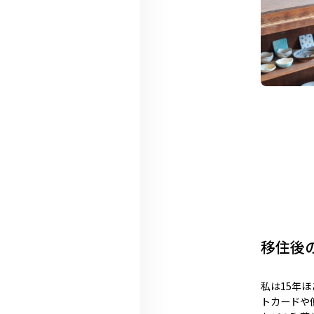
移住後
私は15年
トカードや