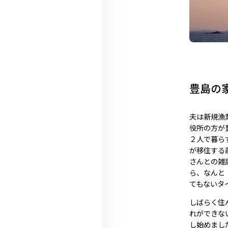
豊島の
夫は新規漁
役所の方が
２人で暮ら
が移住する
さんとの雑
ら、なんと
てもないタ
しばらく住
れができな
し始めまし