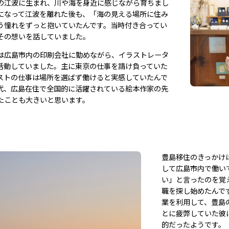
の江波に生まれ、川や海を身近に感じながら育ちまし
になって江波を離れた後も、「海の見える場所に住み
う憧れをずっと抱いていたんです。当時付き合ってい
その想いを話していました。
は広島市内の印刷会社に勤めながら、イラストレータ
活動していました。主に東京の仕事を請け負っていた
ストの仕事は場所を選ばず働けると実感していたんで
代、広島在住で全国的に活躍されている絵本作家の先
たことも大きいと思います。
豊島移住のきっかけ
して広島市内で働い
い」と言ったのを覚
職を探し始めたんで
業を利用して、豊島
とに疲弊していた彼
的だったようです。