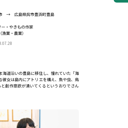
島市 → 広島県呉市豊浜町豊島
ター・やきもの作家
（漁業・農業）
3.07.28
ま海道沿いの豊島に移住し、憧れていた「海
る彼女は島内にアトリエを構え、魚や虫、鳥
ると創作意欲が湧いてくるというおりでさん