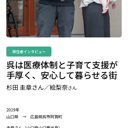
移住者インタビュー
呉は医療体制と子育て支援が
手厚く、安心して暮らせる街
杉田 圭章さん／絵梨奈
さん
2019年
山口県 → 広島県呉市阿賀町
圭章さん（山口県山口市出身）