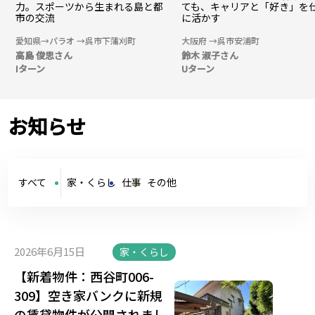
力。スポーツから生まれる島と都
ても、キャリアと「好き」を
市の交流
に活かす
愛知県→パラオ →呉市下蒲刈町
大阪府 →呉市安浦町
高島 俊思さん
鈴木 淑子さん
Iターン
Uターン
お知らせ
すべて
家・くらし
仕事
その他
2026年6月15日
家・くらし
【新着物件：西谷町006-
309】空き家バンクに新規
の賃貸物件が公開されまし