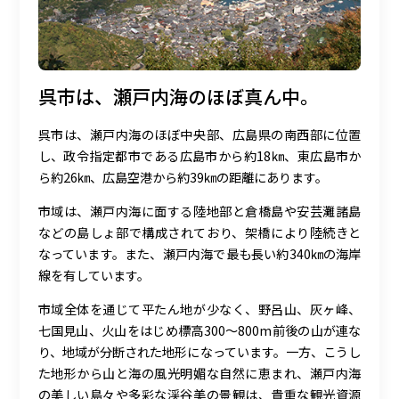
呉市は、瀬戸内海のほぼ真ん中。
呉市は、瀬戸内海のほぼ中央部、広島県の南西部に位置
し、政令指定都市である広島市から約18㎞、東広島市か
ら約26㎞、広島空港から約39㎞の距離にあります。
市域は、瀬戸内海に面する陸地部と倉橋島や安芸灘諸島
などの島しょ部で構成されており、架橋により陸続きと
なっています。また、瀬戸内海で最も長い約340㎞の海岸
線を有しています。
市域全体を通じて平たん地が少なく、野呂山、灰ヶ峰、
七国見山、火山をはじめ標高300～800m前後の山が連な
り、地域が分断された地形になっています。一方、こうし
た地形から山と海の風光明媚な自然に恵まれ、瀬戸内海
の美しい島々や多彩な渓谷美の景観は、貴重な観光資源