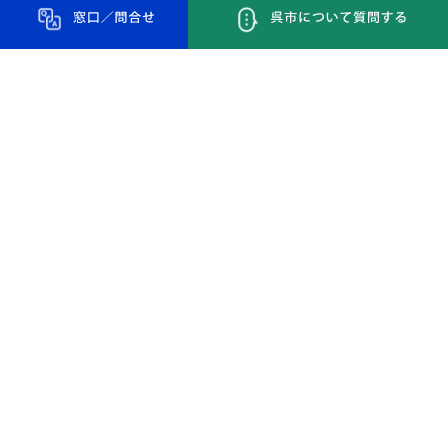
呉市の移住定住サポート
呉市への移住を検討される方向けの情報やサポートを紹介。お
問い合わせやご相談もお気軽にどうぞ。
移住定住サポート