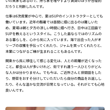
いの実家もあるので、持ち家を増やすより賃貸のほうが合理的
だろうと判断したんです。
仕事は6次産業が中心で、夏はSUPのインストラクターとしても
働いています。近年の酷暑では昼間に畑に出るのは難しいた
め、夏場は朝と夕方の涼しい時間に畑へ行き、日中は江田島で
SUPを教えるというスタイル。こうした島ならではのリズムの
ある暮らしを、心から気に入っています。海で出会った人がオ
リーブの収穫を手伝ってくれたり、ジャムを買ってくれたりと、
本業につながるご縁が生まれることもあるんです。
関東から呉に移住して感じる変化は、人との距離が近くなった
こと。都会は人が多いけれど、街ですれ違う一人ひとりがどん
な人かは分かりません。でも今は、ご近所さんと世間話をした
り、野菜をおすそ分けしていただいたら自分の商品をお返しし
たり、そんな温かな交流が日常となっている。それがとても心地
良いんです。