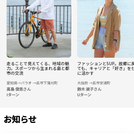
走ることで見えてくる、地域の魅
ファッションとSUP。故郷に
力。スポーツから生まれる島と都
ても、キャリアと「好き」を
市の交流
に活かす
愛知県→パラオ →呉市下蒲刈町
大阪府 →呉市安浦町
高島 俊思さん
鈴木 淑子さん
Iターン
Uターン
お知らせ