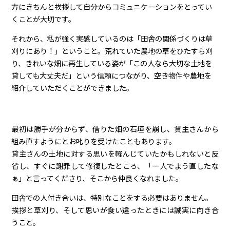
方にきちんと挨拶して自分からコミュニケーションをとってい
くことが大切です。
それから、私が強く実感しているのは「田舎の関係づくりは草
刈りにあり！」ということ。荒れていた農地の草をひたすら刈
り、きれいな畑に再生している姿が「この人なら大切な土地を
貸しても大丈夫だ」という信頼につながり、空き物件や農地を
紹介していただくことができました。
最初は勝手が分からず、借りた畑の石垣を崩し、貸主さんから
組み直すようにとお叱りを受けたこともあります。
貸主さんの土地に対する思いを軽んじていたかもしれないと反
省し、すぐに謝罪して修復したところ、「一人でよう直したな
ぁ」と言ってくださり、そこから仲良くなれました。
田舎での人付き合いは、特別なことをする必要はありません。
挨拶と草刈り、そして思いが食い違ったときには誠実に向き合
うこと。