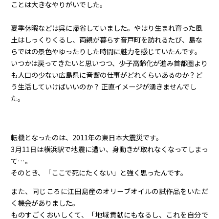
ことは大きなやりがいでした。
夏季休暇などは呉に帰省していました。やはり生まれ育った風
土はしっくりくるし、両親が暮らす音戸町を訪れるたび、島な
らではの景色やゆったりした時間に魅力を感じていたんです。
いつかは戻ってきたいと思いつつ、少子高齢化が進み首都圏より
も人口の少ない広島県に音響の仕事がどれくらいあるのか？ど
う生活していけばいいのか？ 正直イメージが湧きませんでし
た。
転機となったのは、2011年の東日本大震災です。
3月11日は横浜駅で地震に遭い、身動きが取れなくなってしまっ
て…。
そのとき、「ここで死にたくない」と強く思ったんです。
また、同じころに江田島産のオリーブオイルの試作品をいただ
く機会がありました。
ものすごくおいしくて、「地域貢献にもなるし、これを自分で