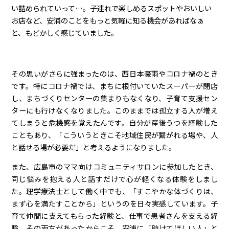
い詰められていって…。子連れで楽しめるスポットやおいしい
お店など、安浦のことをもっと気軽に知る機会があればなぁ
と、もどかしく感じていました。
その思いがさらに強まったのは、西日本豪雨やコロナ禍のとき
です。特にコロナ禍では、まちに根付いていたスーパーが閉店
し、まちづくりセンターの集まりもなくなり、子育て支援セン
ターにも行けなくなりました。このままでは孤立する人が増え
てしまうと危機感を覚えたんです。自分が産後うつを経験した
こともあり、「こういうときこそ地域住民が繋がれる場や、人
と話せる場が必要だ」と考えるようになりました。
また、広島市のママ向けコミュニティサロンに参加したとき、
同じ悩みを抱える人と話すだけで心が軽くなる体験をしまし
た。理学療法士として働く中でも、「すこやかな体づくりは、
まず心を満たすことから」というのを日々実感しています。子
育て仲間に支えてもらった経験と、仕事で患者さんを支える経
験。その両方があったからこそ、安浦に「助けてほしい人」と