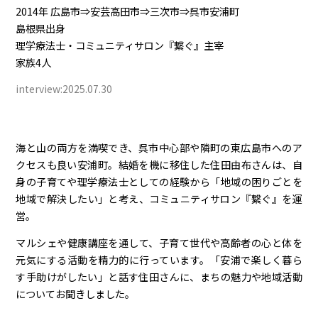
2014年 広島市⇒安芸高田市⇒三次市⇒呉市安浦町
島根県出身
理学療法士・コミュニティサロン『繋ぐ』主宰
家族4人
interview:2025.07.30
海と山の両方を満喫でき、呉市中心部や隣町の東広島市へのア
クセスも良い安浦町。結婚を機に移住した住田由布さんは、自
身の子育てや理学療法士としての経験から「地域の困りごとを
地域で解決したい」と考え、コミュニティサロン『繋ぐ』を運
営。
マルシェや健康講座を通して、子育て世代や高齢者の心と体を
元気にする活動を精力的に行っています。「安浦で楽しく暮ら
す手助けがしたい」と話す住田さんに、まちの魅力や地域活動
についてお聞きしました。