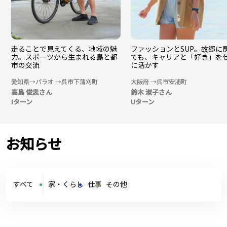
走ることで見えてくる、地域の魅
ファッションとSUP。故郷に
力。スポーツから生まれる島と都
ても、キャリアと「好き」を
市の交流
に活かす
愛知県→パラオ →呉市下蒲刈町
大阪府 →呉市安浦町
高島 俊思さん
鈴木 淑子さん
Iターン
Uターン
お知らせ
すべて
家・くらし
仕事
その他