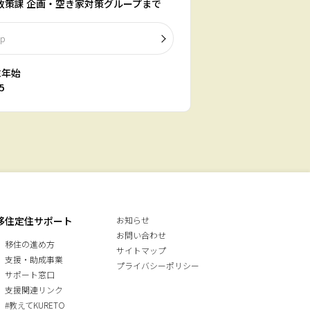
宅政策課 企画・空き家対策グループまで
ap
末年始
5
移住定住サポート
お知らせ
お問い合わせ
移住の進め方
サイトマップ
支援・助成事業
プライバシーポリシー
サポート窓口
支援関連リンク
#教えてKURETO