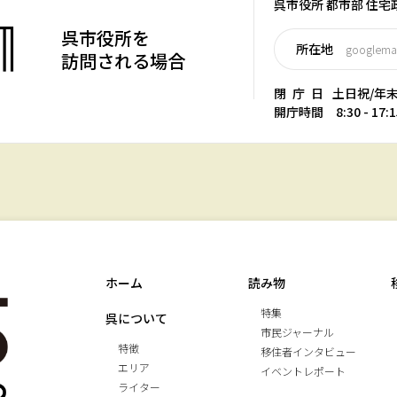
呉市役所 都市部 住
呉市役所を
所在地
googlem
訪問される場合
閉庁日
土日祝/年
開庁時間 8:30 - 17:1
ホーム
読み物
特集
呉について
市民ジャーナル
特徴
移住者インタビュー
エリア
イベントレポート
ライター