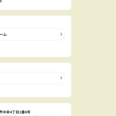
5
ーム
県呉市中央4丁目1番6号