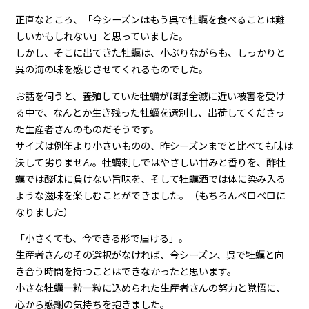
正直なところ、「今シーズンはもう呉で牡蠣を食べることは難
しいかもしれない」と思っていました。
しかし、そこに出てきた牡蠣は、小ぶりながらも、しっかりと
呉の海の味を感じさせてくれるものでした。
お話を伺うと、養殖していた牡蠣がほぼ全滅に近い被害を受け
る中で、なんとか生き残った牡蠣を選別し、出荷してくださっ
た生産者さんのものだそうです。
サイズは例年より小さいものの、昨シーズンまでと比べても味は
決して劣りません。牡蠣刺しではやさしい甘みと香りを、酢牡
蠣では酸味に負けない旨味を、そして牡蠣酒では体に染み入る
ような滋味を楽しむことができました。（もちろんベロベロに
なりました）
「小さくても、今できる形で届ける」。
生産者さんのその選択がなければ、今シーズン、呉で牡蠣と向
き合う時間を持つことはできなかったと思います。
小さな牡蠣一粒一粒に込められた生産者さんの努力と覚悟に、
心から感謝の気持ちを抱きました。