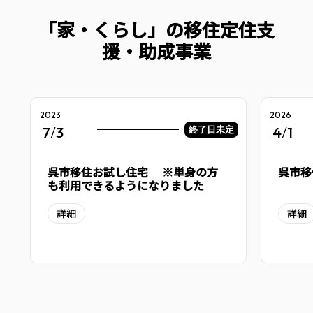
「家・くらし」の移住定住支
援・助成事業
2023
2026
7
/
3
4
/
1
終了日未定
呉市移住お試し住宅 ※単身の方
呉市移
も利用できるようになりました
詳細
詳細