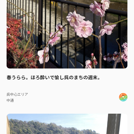
春うらら。ほろ酔いで愉し呉のまちの週末。
呉中心エリア
中通