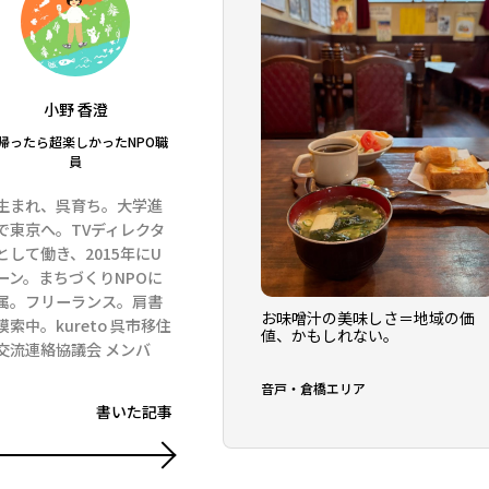
小野 香澄
帰ったら超楽しかったNPO職
員
生まれ、呉育ち。大学進
で東京へ。TVディレクタ
として働き、2015年にU
ーン。まちづくりNPOに
属。フリーランス。肩書
お味噌汁の美味しさ＝地域の価
模索中。kureto 呉市移住
値、かもしれない。
交流連絡協議会 メンバ
。
音戸・倉橋エリア
書いた記事