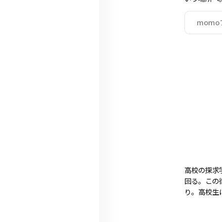
mom
高校の探求
回る。この
り。高校生