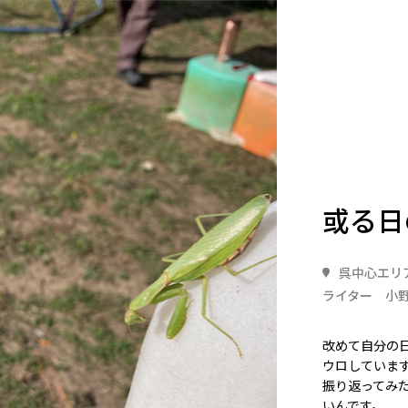
或る日
呉中心エリ
ライター 小野
改めて自分の
ウロしていま
振り返ってみ
いんです。