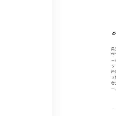
呉
呉
学
ー
タ
所
き
者
ー