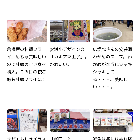
倉橋産の牡蠣フラ
安浦小デザインの
広漁協さんの安芸灘
イ。めちゃ美味しい
「カキアマ王子」。
わかめのスープ。わ
ので牡蠣のむき身を
かわいい。
かめが本当にシャキ
購入。この日の夜ご
シャキして
飯も牡蠣フライに！
る・・・。美味し
い・・・。
サザエらしきイラス
「船団」と
鮮魚は昼には売り切