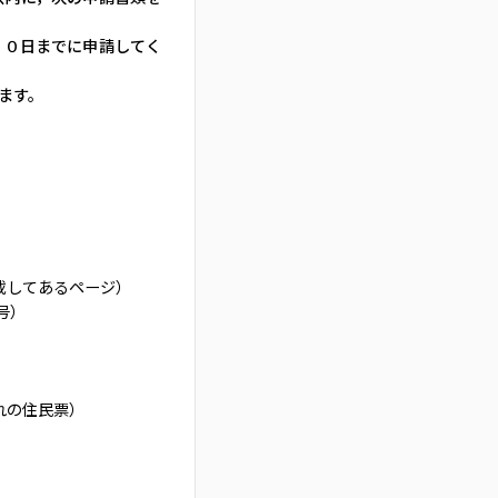
３０日までに申請してく
ます。
載してあるページ）
号）
れの住民票）