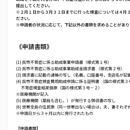
提出してください。
※２月１日から３月３１日までに行った検査については４月
ださい。
※申請者の状況に応じて，下記以外の書類を求めることがあり
《申請書類》
(1) 呉市不育症に係る助成事業申請書（様式第１号）
(2) 呉市不育症に係る助成事業助成金請求書 （様式第２号）
(3) 請求書に記載の通帳の写し（名義，口座番号，支店名が記
(4) 呉市不育症検査費用助成申請に係る証明書 （国の様式第３
不育症検査結果個票（国の様式第３号－２）
※医療機関が記入
(5) 医療機関（薬局も含む。）が発行する領収書の写し
(6) 世帯全員の住民票（同一世帯出ない場合は，夫，妻それぞ
※申請日から３ヶ月以内に発行されたもの
【申請書類】