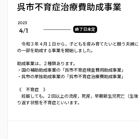
呉市不育症治療費助成事業
2023
4
/
1
終了日未定
令和３年４月１日から，子どもを産み育てたいと願う夫婦に
の一部を助成する事業を開始しました。
助成事業は，２種類あります。
・国の補助助成事業の「呉市不育症検査費用助成事業」
・呉市の単独助成事業の「呉市不育症治療費助成事業」
《 不育症 》
妊娠しても，２回以上の流産，死産，早期新生児死亡（生後
り返す状態を不育症といいます。