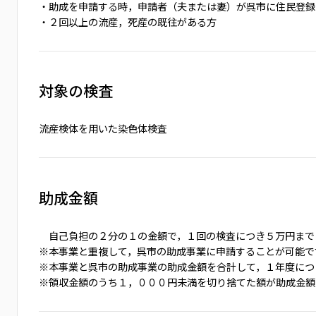
・助成を申請する時，申請者（夫または妻）が呉市に住民登録
・２回以上の流産，死産の既往がある方
対象の検査
流産検体を用いた染色体検査
助成金額
自己負担の２分の１の金額で，１回の検査につき５万円まで
※本事業と重複して，呉市の助成事業に申請することが可能で
※本事業と呉市の助成事業の助成金額を合計して，１年度につ
※領収金額のうち１，０００円未満を切り捨てた額が助成金額