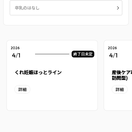
卒乳のはなし
2026
2026
4
/
1
4
/
1
終了日未定
くれ妊娠ほっとライン
産後ケア
訪問型)
詳細
詳細