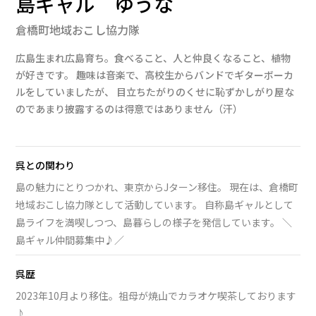
島ギャル ゆうな
倉橋町地域おこし協力隊
広島生まれ広島育ち。食べること、人と仲良くなること、植物
が好きです。 趣味は音楽で、高校生からバンドでギターボーカ
ルをしていましたが、 目立ちたがりのくせに恥ずかしがり屋な
のであまり披露するのは得意ではありません（汗）
呉との関わり
島の魅力にとりつかれ、東京からJターン移住。 現在は、倉橋町
地域おこし協力隊として活動しています。 自称島ギャルとして
島ライフを満喫しつつ、島暮らしの様子を発信しています。 ＼
島ギャル仲間募集中♪／
呉歴
2023年10月より移住。祖母が焼山でカラオケ喫茶しております
♪