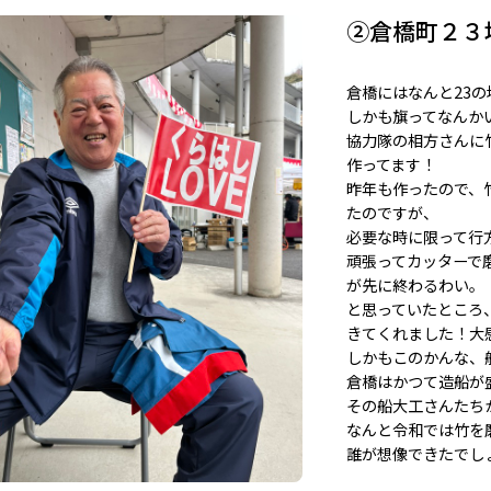
②倉橋町２３
倉橋にはなんと23
しかも旗ってなんか
協力隊の相方さんに
作ってます！
昨年も作ったので、
たのですが、
必要な時に限って行
頑張ってカッターで
が先に終わるわい。
と思っていたところ
きてくれました！大
しかもこのかんな、
倉橋はかつて造船が
その船大工さんたち
なんと令和では竹を
誰が想像できたでし