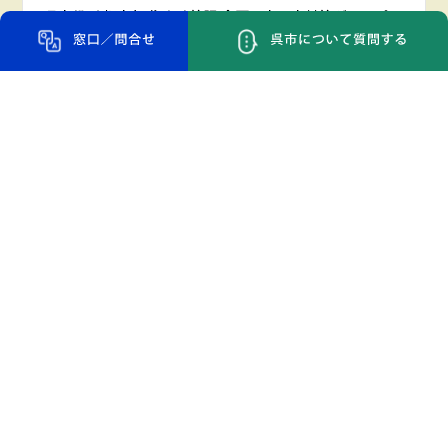
呉市役所 都市部 住宅政策課 企画・空き家対策グループま
で
閉庁日
土日祝/年末年始
開庁時間 8:30 - 17:15
メールでの
お問い合わせ
お問い合わせフォーム
参加型FAQ
#教えてKURETO