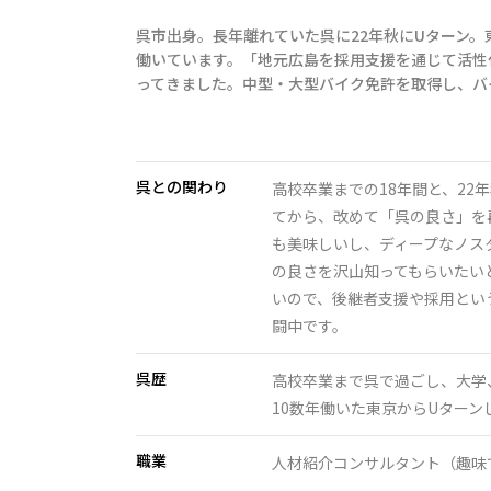
呉市出身。長年離れていた呉に22年秋にUターン
働いています。「地元広島を採用支援を通じて活性
ってきました。中型・大型バイク免許を取得し、バ
呉との関わり
高校卒業までの18年間と、22
てから、改めて「呉の良さ」を
も美味しいし、ディープなノス
の良さを沢山知ってもらいたい
いので、後継者支援や採用とい
闘中です。
呉歴
高校卒業まで呉で過ごし、大学
10数年働いた東京からUター
職業
人材紹介コンサルタント（趣味で