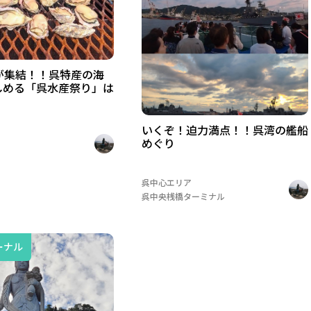
が集結！！呉特産の海
しめる「呉水産祭り」は
いくぞ！迫力満点！！呉湾の艦船
めぐり
呉中心エリア
呉中央桟橋ターミナル
ーナル