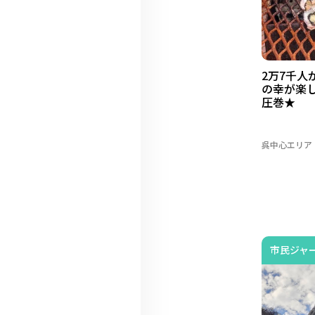
2万7千人
の幸が楽
圧巻★
呉中心エリア
市民ジャ