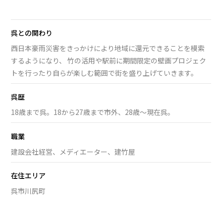
呉との関わり
西日本豪雨災害をきっかけにより地域に還元できることを模索
するようになり、 竹の活用や駅前に期間限定の壁画プロジェク
トを行ったり自らが楽しむ範囲で街を盛り上げていきます。
呉歴
18歳まで呉。18から27歳まで市外、28歳〜現在呉。
職業
建設会社経営、メディエーター、建竹屋
在住エリア
呉市川尻町