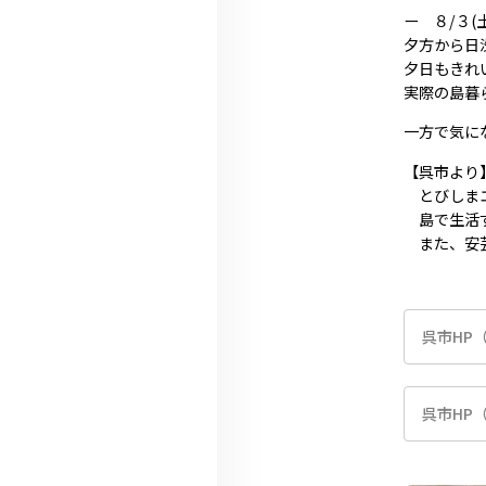
ー ８/３
夕方から日
夕日もきれ
実際の島暮
一方で気に
【呉市より
とびしまエ
島で生活す
また、安芸
呉市HP
呉市HP