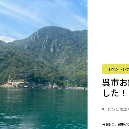
イベントレ
呉市お
した！
とびしまエ
今回は，趣味