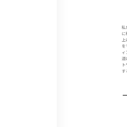
私
に
上
を
ィ
道
ト
す