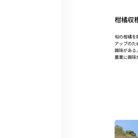
柑橘収
旬の柑橘を
アップのた
興味がある
農業に興味