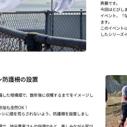
斉藤です。
今回はとびし
イベント、「
ます。
このイベント
したシリーズ
シ防護柵の設置
備した柑橘畑で、数年後に収穫するまでをイメージし
参加も全然OK！
ノシシに畑を荒らされないよう、防護柵を設置しまし
畑で、地元農家さんの指導のもと、楽しみながら学び