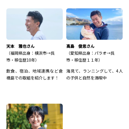
天本 雅也さん
高島 俊思さん
（福岡県出身：横浜市→呉
（愛知県出身：パラオ→呉
市・移住歴10年）
市・移住歴１１年）
飲食、宿泊、地域連携など倉
海見て、ランニングして、4人
橋島での取組を紹介します！
の子供と自然を満喫中