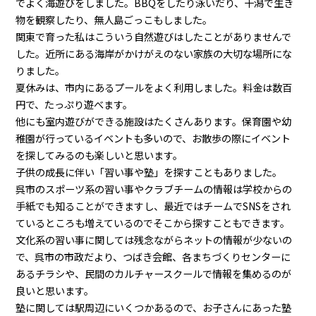
でよく海遊びをしました。BBQをしたり泳いだり、干潟で生き
物を観察したり、無人島ごっこもしました。
関東で育った私はこういう自然遊びはしたことがありませんで
した。近所にある海岸がかけがえのない家族の大切な場所にな
りました。
夏休みは、市内にあるプールをよく利用しました。料金は数百
円で、たっぷり遊べます。
他にも室内遊びができる施設はたくさんあります。保育園や幼
稚園が行っているイベントも多いので、お散歩の際にイベント
を探してみるのも楽しいと思います。
子供の成長に伴い「習い事や塾」を探すこともありました。
呉市のスポーツ系の習い事やクラブチームの情報は学校からの
手紙でも知ることができますし、最近ではチームでSNSをされ
ているところも増えているのでそこから探すこともできます。
文化系の習い事に関しては残念ながらネットの情報が少ないの
で、呉市の市政だより、つばき会館、各まちづくりセンターに
あるチラシや、民間のカルチャースクールで情報を集めるのが
良いと思います。
塾に関しては駅周辺にいくつかあるので、お子さんにあった塾