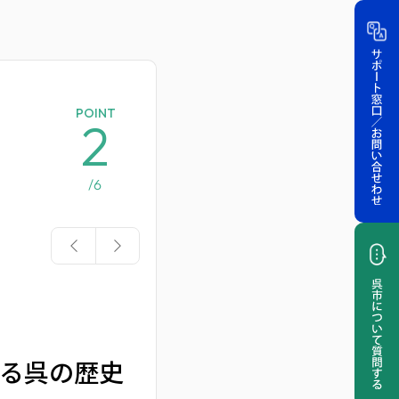
POINT
2
/6
る呉の歴史