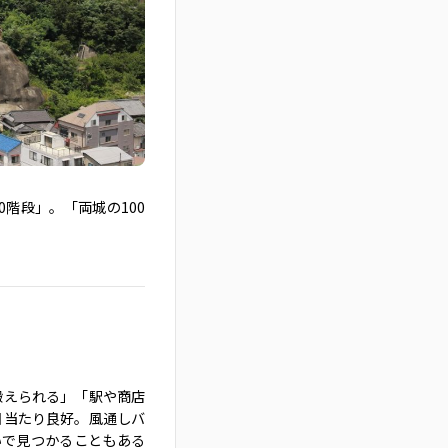
0階段」。「両城の100
鍛えられる」「駅や商店
日当たり良好。風通しバ
いで見つかることもある