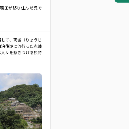
職工が移り住んだ呉で
用して、両城（りょうじ
明治後期に流行った赤煉
は人々を惹きつける独特