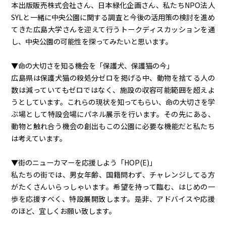
本出版販売株式会社さん、日本緑化企画さん、私たちNPO法人
SYLと一緒に中央公園に関する調査と今後の活用策の検討を進め
てきた広島大学さんを迎えて行うトークディスカッションを通
し、中央公園の可能性を探ってみたいと思います。
▼命の大切さを知る機会を「保護犬、保護猫の今」
広島県は保護犬猫の殺処分ゼロを掲げる中、動物を捨てる人の
数は減っていてもゼロではなく、施設の収容可能範囲を超えよ
うとしています。これらの現状を知ってもらい、命の大切さを学
ぶ場として特設会場にパネル展示を行います。その先にある、
動物と触れ合う機会の創出もこの公園に必要な機能だと私たち
は考えています。
▼街のニューカマーを応援しよう「HOP(E)」
私たちの街では、男女年齢、国籍問わず、チャレンジしてる方
がたくさんいらっしゃいます。希望を持って臨む、はじめの一
歩を応援すべく、特設展開致します。是非、アドバイスや応援
のほど、宜しくお願い致します。