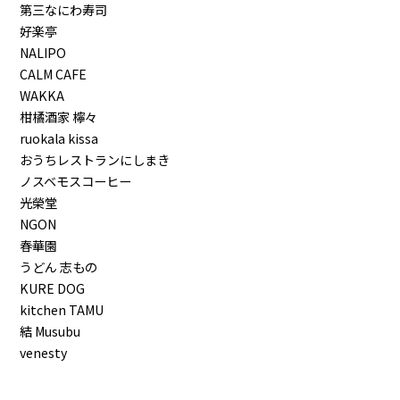
第三なにわ寿司
好楽亭
NALIPO
CALM CAFE
WAKKA
柑橘酒家 檸々
ruokala kissa
おうちレストランにしまき
ノスベモスコーヒー
光榮堂
NGON
春華園
うどん 志もの
KURE DOG
kitchen TAMU
結 Musubu
venesty