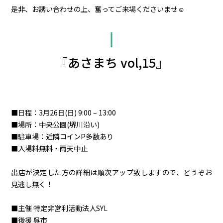
是非、お誘い合わせの上、奮ってご来場くださいませ☺︎
『あさまち vol,15』
■日程：3月26日(日) 9:00 – 13:00
■場所：中央公園(堺川沿い)
■駐車場：近隣コインP多数あり
■入場料無料・雨天中止
出店が決定した方の詳細は順次アップ致しますので、どうぞお
見逃し無く！
■主催 特定非営利活動法人SYL
■後援 呉市