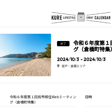
令和６年度第１
終了
グ（倉橋町特集
2024
/
10
/
3
- 2024
/
10
/
3
音戸・倉橋エリア
令和６年度第１回呉市移住Webミーティン
日時
グ（倉橋町特集）